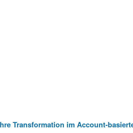
 Ihr Team, um sicherzustellen, dass Sie die Vorteile der Pl
ung:
rketingstrategien kontinuierlich zu evaluieren und zu verb
 Ihre Transformation im Account-basiert