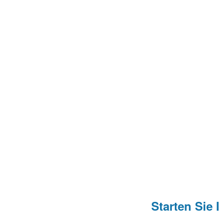
Schulung und Support:
Wir bieten umfangreiche Schulungen für
durch laufenden technischen Support.
Kontinuierliche Optimier
Wir stehen Ihnen zur Seite, um Ihre Ma
Starten Sie