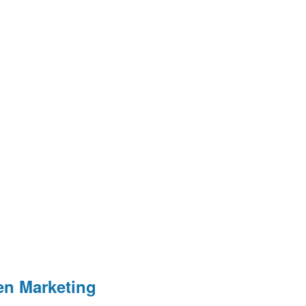
attform voll ausschöpfen können, unterstützt
essern, um maximale Ergebnisse zu erzielen.
en Marketing